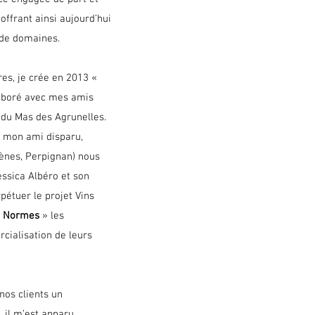
offrant ainsi aujourd’hui
 de domaines.
es, je crée en 2013 «
laboré avec mes amis
 du Mas des Agrunelles.
 mon ami disparu,
gènes, Perpignan) nous
ssica Albéro et son
pétuer le projet Vins
s Normes
» les
ialisation de leurs
nos clients un
 il m’est apparu