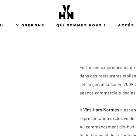
il
Vignerons
Qui sommes nous ?
ACCÈS
Fort d’une expérience de d
dans des restaurants étoilés
l’étranger, je lance en 2009
agence commerciale dédiée 
«
Vins Hors Normes
» est e
représentation exclusive de
Au commencement dix-huit 
fil du temps et de la confia