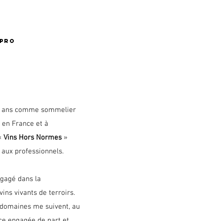
 PRO
ix ans comme sommelier
 en France et à
«
Vins Hors Normes
»
aux professionnels.
ngagé dans la
vins vivants de terroirs.
domaines me suivent, au
nce engagée de part et