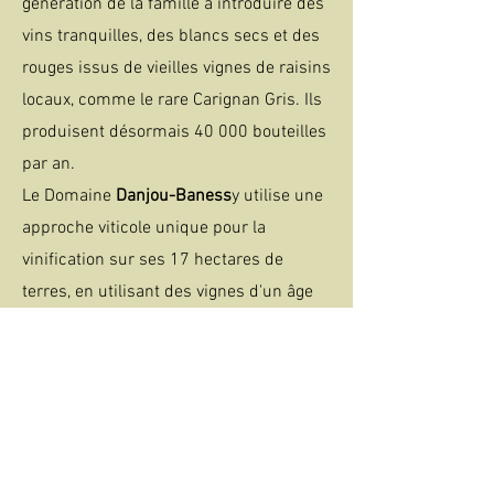
génération de la famille à introduire des
vins tranquilles, des blancs secs et des
rouges issus de vieilles vignes de raisins
locaux, comme le rare Carignan Gris. Ils
produisent désormais 40 000 bouteilles
par an.
Le Domaine
Danjou-Baness
y utilise une
approche viticole unique pour la
vinification sur ses 17 hectares de
terres, en utilisant des vignes d'un âge
moyen de 60 ans. Le vignoble Estaca
présente des sols de marnes et de
schistes, avec de la silice et une trace de
fer. Le vignoble de Truffière est bâti sur
du schiste noir et du calcaire, tout
comme le terroir de Myrs. Le Clos des